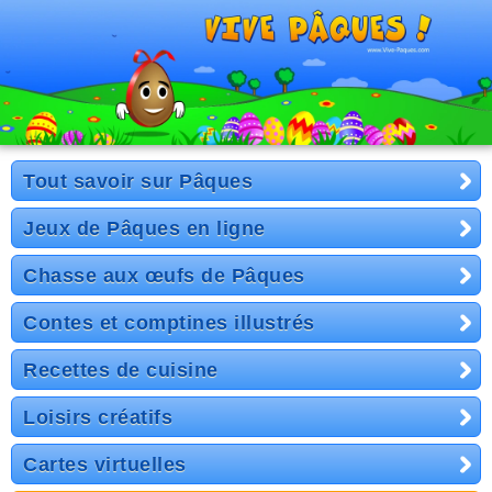
Tout savoir sur Pâques
Jeux de Pâques en ligne
Chasse aux œufs de Pâques
Contes et comptines illustrés
Recettes de cuisine
Loisirs créatifs
Cartes virtuelles