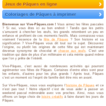
Jeux de Pâques en ligne
Coloriages de Pâques à imprimer
Bienvenue sur Vive-Pâques.com !
Vous aimez les fêtes pascales
? Si oui, vous êtes ici au bon endroit ! Tandis que les petits
s’amusent à chercher les œufs, les grands retombent un peu en
enfance et profitent de ces moments festifs. Mais connaissez-vous
vraiment l’essence de la
fête de Pâques
? Son histoire et sa
signification ? Vive-Pâques vous dit tout sur le sujet. Découvrez
l’origine, ou plutôt les origines de cette fête qui est maintenant
devenue synonyme de chocolat et
chasse aux œufs
. C’est une
tradition qui date de plus d’un millénaire et cela mérite quand même
que l’on y prête de l’intérêt.
Vive-Pâques, c'est aussi de nombreuses activités qui pourront
agrémenter vos fêtes de Pâques. Certaines d’entre elles sont pour
les enfants, d’autres pour les plus grands ! Après tout, Pâques
c’est un moment où l’esprit de famille doit être mis en avant.
Sur Vive-Pâques, nous vous expliquons l’
histoire de Pâques
et ce
n’est pas tout ! Notre objectif c’est de vous aider à passer un
weekend pascal mémorable avec vos proches. Ainsi, nous vous
offrons un large choix de
loisirs créatifs
à faire durant les jours de
Pâques.