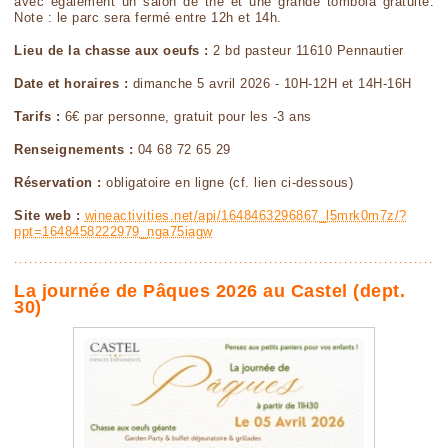
avec également un salon de thé et une grande tombola gratuite.
Note : le parc sera fermé entre 12h et 14h.
Lieu de la chasse aux oeufs :
2 bd pasteur 11610 Pennautier
Date et horaires :
dimanche 5 avril 2026 - 10H-12H et 14H-16H
Tarifs :
6€ par personne, gratuit pour les -3 ans
Renseignements :
04 68 72 65 29
Réservation :
obligatoire en ligne (cf. lien ci-dessous)
Site web :
wineactivities.net/api/1648463296867_l5mrk0m7z/?
ppt=1648458222979_nga75iagw
La journée de Pâques 2026 au Castel (dept.
30)