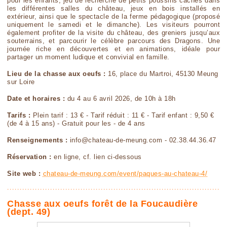
pour les enfants, jeu de recherche de petits poussins cachés dans
les différentes salles du château, jeux en bois installés en
extérieur, ainsi que le spectacle de la ferme pédagogique (proposé
uniquement le samedi et le dimanche). Les visiteurs pourront
également profiter de la visite du château, des greniers jusqu’aux
souterrains, et parcourir le célèbre parcours des Dragons. Une
journée riche en découvertes et en animations, idéale pour
partager un moment ludique et convivial en famille.
Lieu de la chasse aux oeufs :
16, place du Martroi, 45130 Meung
sur Loire
Date et horaires :
du 4 au 6 avril 2026, de 10h à 18h
Tarifs :
Plein tarif : 13 € - Tarif réduit : 11 € - Tarif enfant : 9,50 €
(de 4 à 15 ans) - Gratuit pour les - de 4 ans
Renseignements :
info@chateau-de-meung.com - 02.38.44.36.47
Réservation :
en ligne, cf. lien ci-dessous
Site web :
chateau-de-meung.com/event/paques-au-chateau-4/
Chasse aux oeufs forêt de la Foucaudière
(dept. 49)