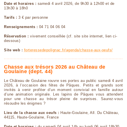
Date et horaires :
samedi 4 avril 2026, de 9h30 à 12h00 et de
13h30 à 18h0
Tarifs :
3 € par personne
Renseignements :
04 71 04 06 04
Réservation :
vivement conseillée (cf. site site internet, lien ci-
dessous)
Site web :
forteressedepolignac.fr/agenda/chasse-aux-oeufs/
Chasse aux trésors 2026 au Château de
Goulaine (dept. 44)
Le Château de Goulaine rouvre ses portes au public samedi 4 avril
2026, à l’occasion des fêtes de Pâques. Petits et grands sont
invités à venir profiter d’un moment convivial en famille autour
d’une animation originale. Les lapins de Pâques vous attendent
pour une chasse au trésor pleine de surprises. Saurez-vous
résoudre les énigmes ?
Lieu de la chasse aux oeufs :
Haute-Goulaine, All. Du Château,
44115, Haute-Goulaine, France
Date et horaires :
du samedi 04 avril 14h au lundi 06 avril 18h30