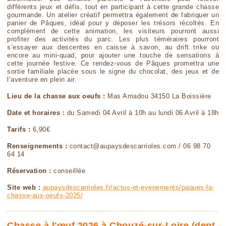
différents jeux et défis, tout en participant à cette grande chasse
gourmande. Un atelier créatif permettra également de fabriquer un
panier de Pâques, idéal pour y déposer les trésors récoltés. En
complément de cette animation, les visiteurs pourront aussi
profiter des activités du parc. Les plus téméraires pourront
s’essayer aux descentes en caisse à savon, au drift trike ou
encore au mini-quad, pour ajouter une touche de sensations à
cette journée festive. Ce rendez-vous de Pâques promettra une
sortie familiale placée sous le signe du chocolat, des jeux et de
l’aventure en plein air.
Lieu de la chasse aux oeufs :
Mas Amadou 34150 La Boissière
Date et horaires :
du Samedi 04 Avril à 10h au lundi 06 Avril à 18h
Tarifs :
6,90€
Renseignements :
contact@aupaysdescarrioles.com / 06 98 70
64 14
Réservation :
conseillée
Site web :
aupaysdescarrioles.fr/actus-et-evenements/paques-la-
chasse-aux-oeufs-2025/
Chasse à l'œuf 2026 à Chouzé-sur-Loire (dept.