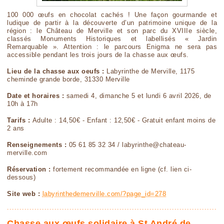
100 000 œufs en chocolat cachés ! Une façon gourmande et
ludique de partir à la découverte d’un patrimoine unique de la
région : le Château de Merville et son parc du XVIIIe siècle,
classés Monuments Historiques et labellisés « Jardin
Remarquable ». Attention : le parcours Enigma ne sera pas
accessible pendant les trois jours de la chasse aux œufs.
Lieu de la chasse aux oeufs :
Labyrinthe de Merville, 1175
cheminde grande borde, 31330 Merville
Date et horaires :
samedi 4, dimanche 5 et lundi 6 avril 2026, de
10h à 17h
Tarifs :
Adulte : 14,50€ - Enfant : 12,50€ - Gratuit enfant moins de
2 ans
Renseignements :
05 61 85 32 34 / labyrinthe@chateau-
merville.com
Réservation :
fortement recommandée en ligne (cf. lien ci-
dessous)
Site web :
labyrinthedemerville.com/?page_id=278
Chasse aux œufs solidaire à St André de