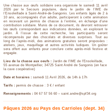
Une chasse aux œufs solidaire sera organisée le samedi 11 avril
2026 par le Secours populaire, dans le jardin de l’IME de
l’Ensoleillade à Saint-André-de-Sangonis. Les enfants âgés de 2 à
10 ans, accompagnés d’un adulte, participeront à cette animation
en recevant un permis de chasse à l’entrée, en échange d’une
contribution solidaire. Munis de ce document, ils devront retrouver
les œufs correspondant aux indications données, en explorant le
jardin. À l’issue de cette recherche, les participants seront
récompensés par des chocolats et diverses surprises. Tout au
long de l’après-midi, des animations gratuites seront proposées :
ateliers, jeux, maquillage et autres activités ludiques. Un goûter
sera offert aux enfants pour conclure cette après-midi festive et
engagée.
Lieu de la chasse aux oeufs :
Jardin de l'IME de l'Ensoleillade,
55 avenue de Montpellier, 34725 Saint André de Sangonis (en face
la cave coopérative)
Date et horaires :
samedi 11 Avril 2026, de 14h à 17h
Tarifs :
permis de chasse : 3 € / enfant
Renseignements :
04 67 57 56 60 – saint.andre@spf34.org
Pâques 2026 au Pays des Carrioles (dept. 34)