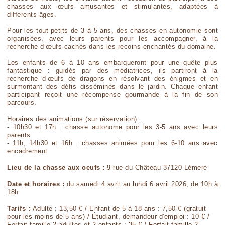
chasses aux œufs amusantes et stimulantes, adaptées à
différents âges.
Pour les tout-petits de 3 à 5 ans, des chasses en autonomie sont
organisées, avec leurs parents pour les accompagner, à la
recherche d’œufs cachés dans les recoins enchantés du domaine.
Les enfants de 6 à 10 ans embarqueront pour une quête plus
fantastique : guidés par des médiatrices, ils partiront à la
recherche d’œufs de dragons en résolvant des énigmes et en
surmontant des défis disséminés dans le jardin. Chaque enfant
participant reçoit une récompense gourmande à la fin de son
parcours.
Horaires des animations (sur réservation) :
- 10h30 et 17h : chasse autonome pour les 3-5 ans avec leurs
parents
- 11h, 14h30 et 16h : chasses animées pour les 6-10 ans avec
encadrement
Lieu de la chasse aux oeufs :
9 rue du Château 37120 Lémeré
Date et horaires :
du samedi 4 avril au lundi 6 avril 2026, de 10h à
18h
Tarifs :
Adulte : 13,50 € / Enfant de 5 à 18 ans : 7,50 € (gratuit
pour les moins de 5 ans) / Étudiant, demandeur d'emploi : 10 € /
Forfait famille 2 adultes et 2 enfants : 35 € / Forfait famille 2