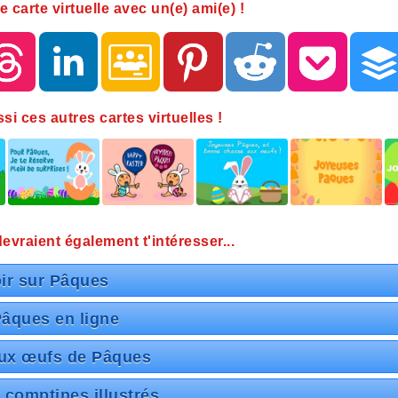
e carte virtuelle avec un(e) ami(e) !
i ces autres cartes virtuelles !
vraient également t'intéresser...
ir sur Pâques
âques en ligne
ux œufs de Pâques
 comptines illustrés