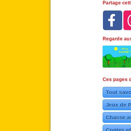
Partage cett
Regarde auss
Ces pages de
Tout savo
Jeux de P
Chasse a
Contes et