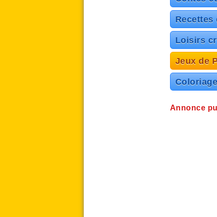
Recettes 
Loisirs cr
Jeux de P
Coloriag
Annonce pub