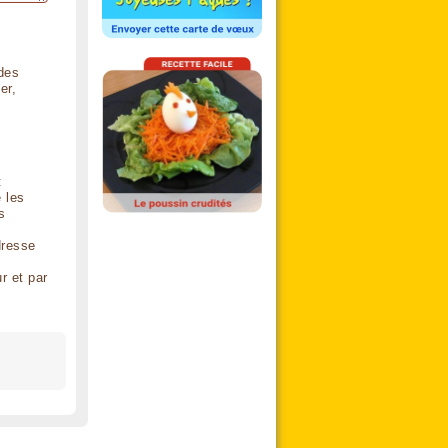
 des
:
 les
s
dresse
ur et par