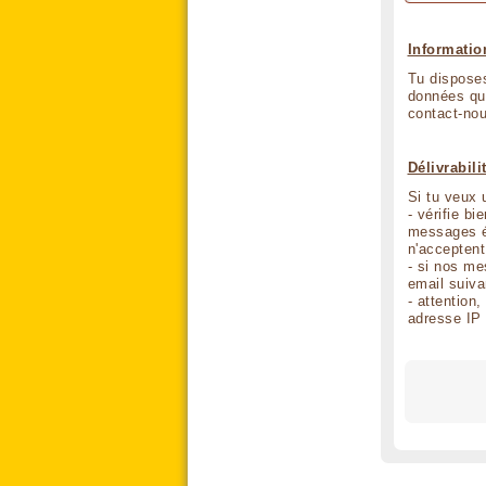
Informatio
Tu disposes
données qui te co
contact-nou
Délivrabili
Si tu veux 
- vérifie b
messages él
n'acceptent
- si nos me
email suiva
- attention,
adresse IP 