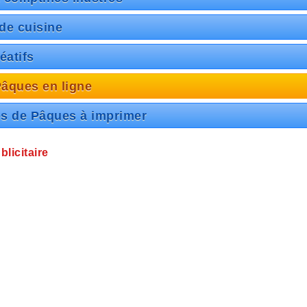
de cuisine
éatifs
âques en ligne
es de Pâques à imprimer
licitaire