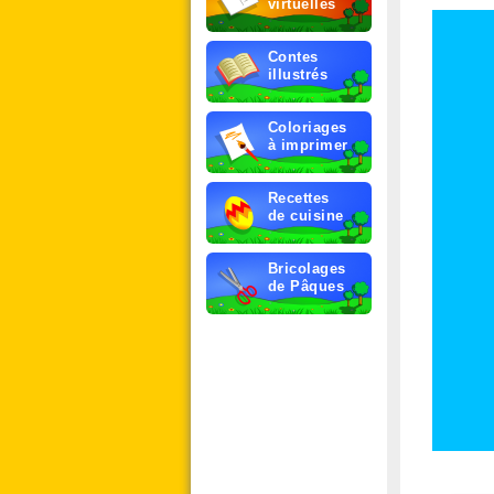
virtuelles
Contes
illustrés
Coloriages
à imprimer
Recettes
de cuisine
Bricolages
de Pâques