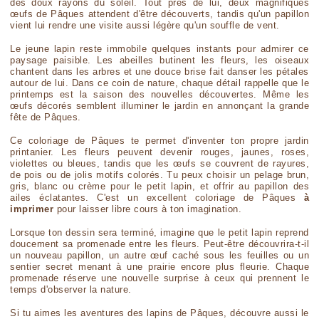
des doux rayons du soleil. Tout près de lui, deux magnifiques
œufs de Pâques attendent d'être découverts, tandis qu'un papillon
vient lui rendre une visite aussi légère qu'un souffle de vent.
Le jeune lapin reste immobile quelques instants pour admirer ce
paysage paisible. Les abeilles butinent les fleurs, les oiseaux
chantent dans les arbres et une douce brise fait danser les pétales
autour de lui. Dans ce coin de nature, chaque détail rappelle que le
printemps est la saison des nouvelles découvertes. Même les
œufs décorés semblent illuminer le jardin en annonçant la grande
fête de Pâques.
Ce coloriage de Pâques te permet d'inventer ton propre jardin
printanier. Les fleurs peuvent devenir rouges, jaunes, roses,
violettes ou bleues, tandis que les œufs se couvrent de rayures,
de pois ou de jolis motifs colorés. Tu peux choisir un pelage brun,
gris, blanc ou crème pour le petit lapin, et offrir au papillon des
ailes éclatantes. C'est un excellent coloriage de Pâques
à
imprimer
pour laisser libre cours à ton imagination.
Lorsque ton dessin sera terminé, imagine que le petit lapin reprend
doucement sa promenade entre les fleurs. Peut-être découvrira-t-il
un nouveau papillon, un autre œuf caché sous les feuilles ou un
sentier secret menant à une prairie encore plus fleurie. Chaque
promenade réserve une nouvelle surprise à ceux qui prennent le
temps d'observer la nature.
Si tu aimes les aventures des lapins de Pâques, découvre aussi le