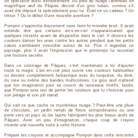
un spectacle aussi extraordinaire. Au pied du nuage l'attendait un
magnifique œuf de Pâques décoré d'un gros ruban, comme s'il
avait été déposé là spécialement pour lui. Était-ce un cadeau ? Un
trésor ? Ou le début d'une nouvelle aventure ?
Pompon s'approcha doucement sans faire le moindre bruit. Il avait
entendu dire que certains arcs-en-ciel n'apparaissaient que
quelques instants avant de disparaître dans le ciel. Il observa les
couleurs danser les unes contre les autres pendant que les petits
cœurs semblaient virevolter autour de lui. Plus il regardait ce
paysage, plus il avait l'impression que le printemps lui racontait
une histoire secrète.
Dans ce coloriage de Pâques, c'est maintenant à toi d'ajouter
toute la magie. L'arc-en-ciel peut suivre ses couleurs habituelles
ou devenir complètement fantastique avec du turquoise, du doré,
du rose ou même des bandes multicolores. Le gros œuf n'attend
que ton imagination pour se couvrir de nouveaux motifs, tandis
que Pompon sera ravi de porter les couleurs que tu choisiras pour
son pelage et son joli nœud.
Qui sait ce que cache ce mystérieux nuage ? Peut-être une pluie
de chocolats, un jardin rempli de fleurs extraordinaires ou une
porte vers un pays où les lapins fabriquent les plus beaux œufs de
Pâques. Avec un peu d'imagination, chaque coup de crayon
invente une nouvelle suite à cette histoire.
Prépare tes crayons et accompagne Pompon dans cette rencontre